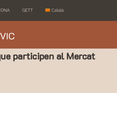
FONA
GETT
Català
 VIC
ue participen al Mercat