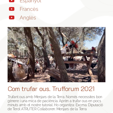
Espanyol
Francès
Anglès
Com trufar ous. Trufforum 2021
Trufant ous amb Menjars de la Terra. Només necessites bon
gènere i una mica de paciència. Aprèn a trufar ous en pocs
minuts amb el nostre tutorial. Ho organitza: Excma. Diputació
de Terol ATRUTER Col·laboren: Menjars de la Terra