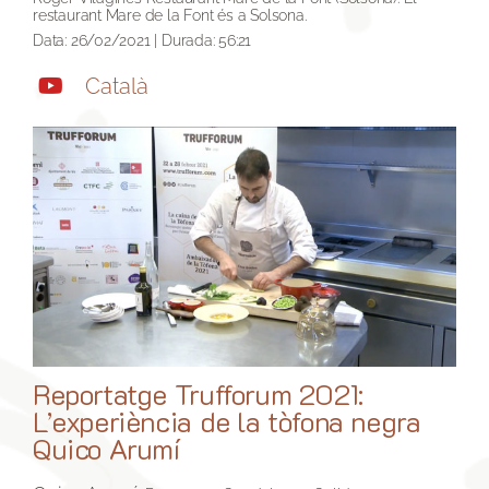
restaurant Mare de la Font és a Solsona.
Data: 26/02/2021 | Durada: 56:21
Català
Reportatge Trufforum 2021:
L’experiència de la tòfona negra
Quico Arumí