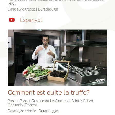
Terol.
Data: 26/03/2021 | Durada: 6:58
Espanyol
Comment est cuite la truffe?
Pascal Bardet. Restaurant Le Gindreau, Saint-Médard,
Occitània (França).
Data: 29/04/2022 | Durada: 39:24