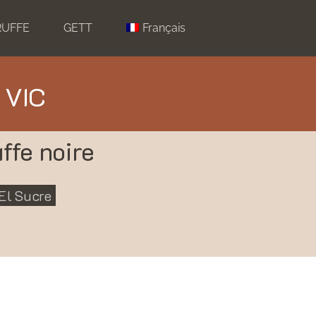
RUFFE
GETT
Français
 VIC
ffe noire
El Sucre