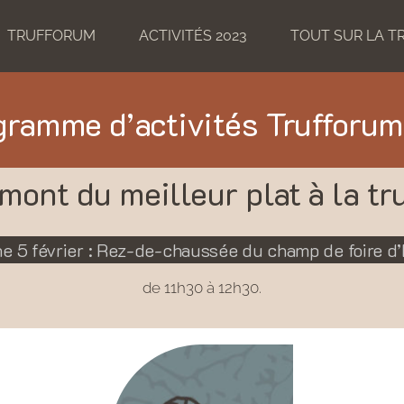
TRUFFORUM
ACTIVITÉS 2023
TOUT SUR LA T
gramme d’activités Trufforum
mont du meilleur plat à la tru
e 5 février : Rez-de-chaussée du champ de foire d’
de 11h30 à 12h30.