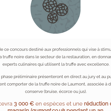
 ce concours destiné aux professionnels qui vise à stimuler
 truffe noire dans le secteur de la restauration, en donnan
experts culinaires qui utilisent la truffe avec excellence.
a phase préliminaire présenteront en direct au jury et au pu
ent comporter de la truffe noire de Laumont, associée à de
conserve (bruise, écorce ou jus).
cevra
3 000 €
en espèces et une
réduction 
magasin
laumont.co.uk
pendant un an
.