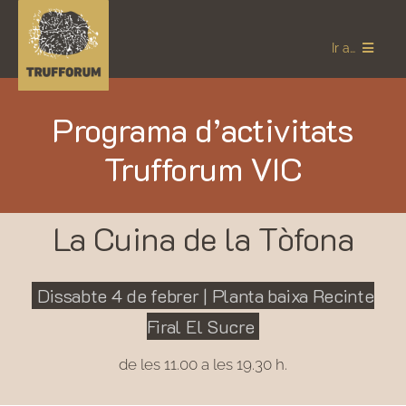
Skip
to
Ir a…
content
Programa d’activitats
TRUFFORUM
Trufforum VIC
SEUS 2023
TOT SOBRE LA TÒFONA
La Cuina de la Tòfona
GETT
Català
Dissabte 4 de febrer | Planta baixa Recinte
Firal El Sucre
de les 11.00 a les 19.30 h.