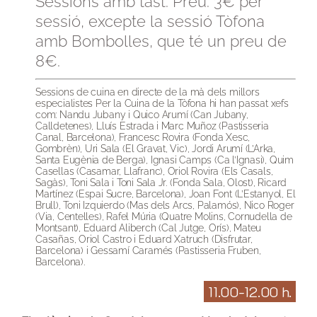
Sessions amb tast. Preu: 3€ per
sessió, excepte la sessió Tòfona
amb Bombolles, que té un preu de
8€.
Sessions de cuina en directe de la mà dels millors
especialistes Per la Cuina de la Tòfona hi han passat xefs
com: Nandu Jubany i Quico Arumí (Can Jubany,
Calldetenes), Lluís Estrada i Marc Muñoz (Pastisseria
Canal, Barcelona), Francesc Rovira (Fonda Xesc,
Gombrèn), Uri Sala (El Gravat, Vic), Jordi Arumí (L’Arka,
Santa Eugènia de Berga), Ignasi Camps (Ca l’Ignasi), Quim
Casellas (Casamar, Llafranc), Oriol Rovira (Els Casals,
Sagàs), Toni Sala i Toni Sala Jr. (Fonda Sala, Olost), Ricard
Martínez (Espai Sucre, Barcelona), Joan Font (L’Estanyol, El
Brull), Toni Izquierdo (Mas dels Arcs, Palamós), Nico Roger
(Via, Centelles), Rafel Múria (Quatre Molins, Cornudella de
Montsant), Eduard Aliberch (Cal Jutge, Orís), Mateu
Casañas, Oriol Castro i Eduard Xatruch (Disfrutar,
Barcelona) i Gessamí Caramés (Pastisseria Fruben,
Barcelona).
11.00-12.00 h.