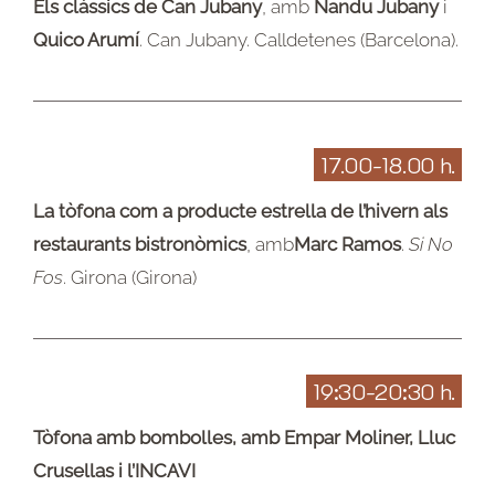
Els clàssics de Can Jubany
, amb
Nandu Jubany
i
Quico Arumí
. Can Jubany. Calldetenes (Barcelona).
17.00-18.00 h.
La tòfona com a producte estrella de l’hivern als
restaurants bistronòmics
, amb
Marc Ramos
.
Si No
Fos
. Girona (Girona)
19:30-20:30 h.
Tòfona amb bombolles, amb Empar Moliner, Lluc
Crusellas i l’INCAVI