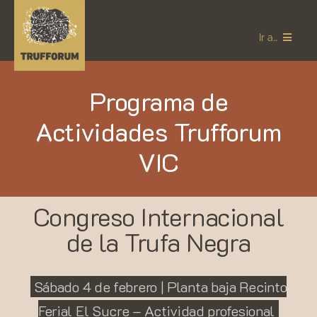
Saltar
al
Ir a…
contenido
Programa de
TRUFFORUM
Actividades Trufforum
SEDES 2023
VIC
TODO SOBRE LA TRUFA
GETT
Congreso Internacional
Español
de la Trufa Negra
Sábado 4 de febrero | Planta baja Recinto
Ferial El Sucre – Actividad profesional