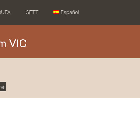
RUFA
GETT
Español
um VIC
re